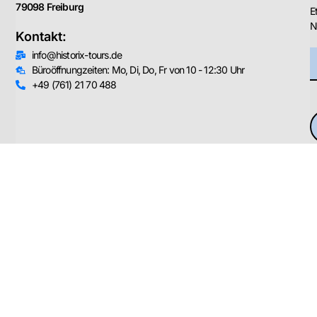
79098 Freiburg
E
N
Kontakt:
info@historix-tours.de
Büroöffnungzeiten: Mo, Di, Do, Fr von 10 - 12:30 Uhr
+49 (761) 21 70 488