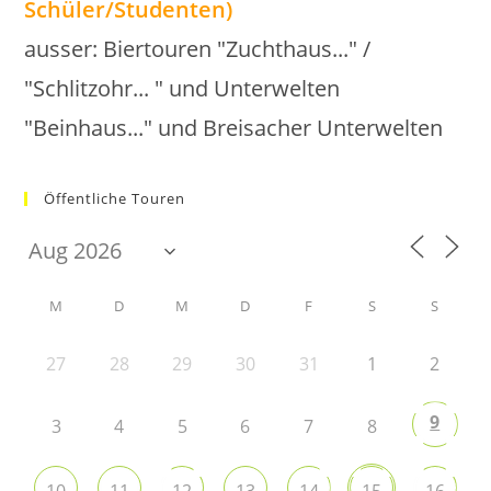
Schüler/Studenten)
ausser: Biertouren "Zuchthaus..." /
"Schlitzohr... " und Unterwelten
"Beinhaus..." und Breisacher Unterwelten
Öffentliche Touren
M
D
M
D
F
S
S
27
28
29
30
31
1
2
9
3
4
5
6
7
8
10
11
12
13
14
15
16