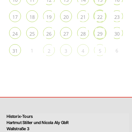
17
18
19
20
21
22
23
24
25
26
27
28
29
30
1
6
31
2
3
4
5
Historix-Tours
Hartmut Stiller und Nicola Aly GbR
Wallstraße 3