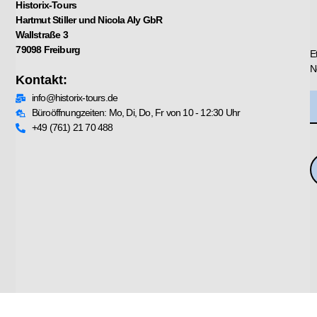
Historix-Tours
Hartmut Stiller und Nicola Aly GbR
Wallstraße 3
79098 Freiburg
E
N
Kontakt:
info@historix-tours.de
Büroöffnungzeiten: Mo, Di, Do, Fr von 10 - 12:30 Uhr
+49 (761) 21 70 488