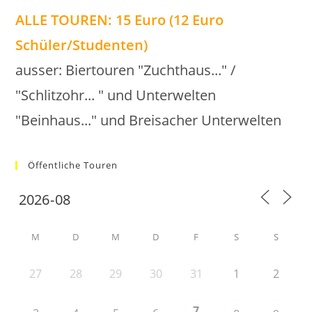
ALLE TOUREN: 15 Euro (12 Euro
Schüler/Studenten)
ausser: Biertouren "Zuchthaus..." /
"Schlitzohr... " und Unterwelten
"Beinhaus..." und Breisacher Unterwelten
Öffentliche Touren
M
D
M
D
F
S
S
27
28
29
30
31
1
2
7