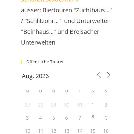
ausser: Biertouren "Zuchthaus..."
/ "Schlitzohr... " und Unterwelten
"Beinhaus..." und Breisacher
Unterwelten
Öffentliche Touren
M
D
M
D
F
S
S
27
28
29
30
31
1
2
8
3
4
5
6
7
9
10
11
12
13
14
15
16