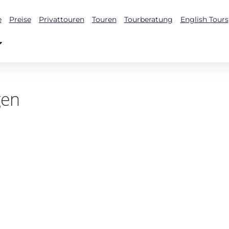
e
Preise
Privattouren
Touren
Tourberatung
English Tours
gen