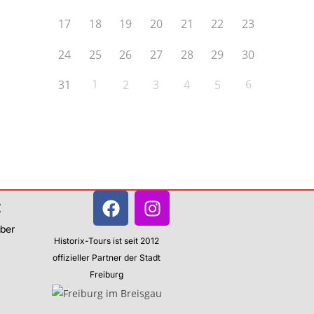
17
18
19
20
21
22
23
24
25
26
27
28
29
30
1
6
31
2
3
4
5
:
über
Historix-Tours ist seit 2012
offizieller Partner der Stadt
Freiburg