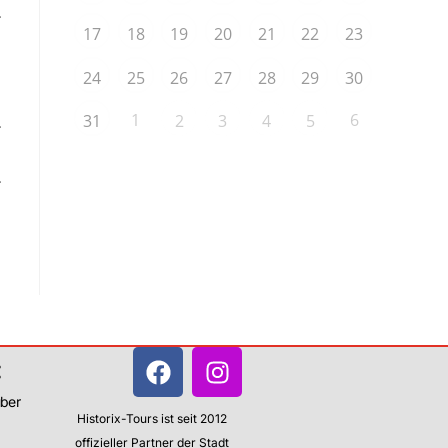
.
17
18
19
20
21
22
23
24
25
26
27
28
29
30
1
6
31
2
3
4
5
.
.
:
über
Historix-Tours ist seit 2012
offizieller Partner der Stadt