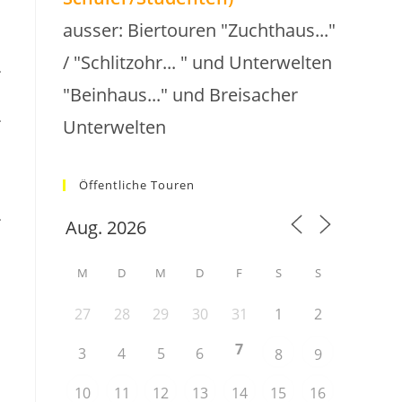
ausser: Biertouren "Zuchthaus..."
/ "Schlitzohr... " und Unterwelten
.
"Beinhaus..." und Breisacher
.
Unterwelten
Öffentliche Touren
.
M
D
M
D
F
S
S
27
28
29
30
31
1
2
7
3
4
5
6
8
9
10
11
12
13
14
15
16