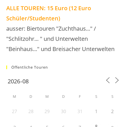
ALLE TOUREN: 15 Euro (12 Euro
Schüler/Studenten)
ausser: Biertouren "Zuchthaus..." /
"Schlitzohr... " und Unterwelten
"Beinhaus..." und Breisacher Unterwelten
Öffentliche Touren
M
D
M
D
F
S
S
27
28
29
30
31
1
2
8