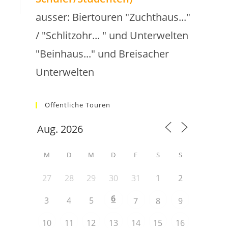
ausser: Biertouren "Zuchthaus..."
/ "Schlitzohr... " und Unterwelten
"Beinhaus..." und Breisacher
Unterwelten
Öffentliche Touren
M
D
M
D
F
S
S
27
28
29
30
31
1
2
6
3
4
5
7
8
9
10
11
12
13
14
15
16