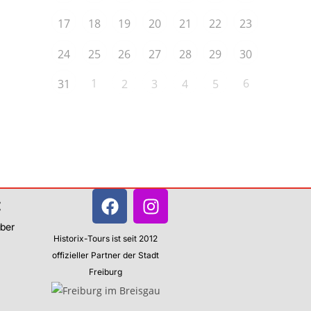
17
18
19
20
21
22
23
24
25
26
27
28
29
30
1
6
31
2
3
4
5
:
über
Historix-Tours ist seit 2012
offizieller Partner der Stadt
Freiburg