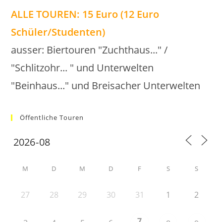
ALLE TOUREN: 15 Euro (12 Euro
Schüler/Studenten)
ausser: Biertouren "Zuchthaus..." /
"Schlitzohr... " und Unterwelten
"Beinhaus..." und Breisacher Unterwelten
Öffentliche Touren
M
D
M
D
F
S
S
27
28
29
30
31
1
2
7