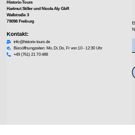
Historix-Tours
Hartmut Stiller und Nicola Aly GbR
Wallstraße 3
79098 Freiburg
E
N
Kontakt:
info@historix-tours.de
Büroöffnungzeiten: Mo, Di, Do, Fr von 10 - 12:30 Uhr
+49 (761) 21 70 488