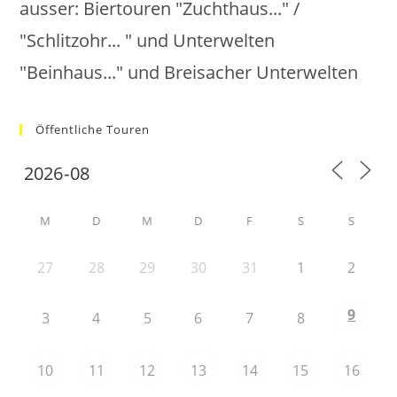
ausser: Biertouren "Zuchthaus..." /
"Schlitzohr... " und Unterwelten
"Beinhaus..." und Breisacher Unterwelten
Öffentliche Touren
M
D
M
D
F
S
S
27
28
29
30
31
1
2
9
3
4
5
6
7
8
10
11
12
13
14
15
16