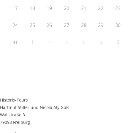
17
18
19
20
21
22
23
24
25
26
27
28
29
30
1
6
31
2
3
4
5
Historix-Tours
Hartmut Stiller und Nicola Aly GbR
Wallstraße 3
79098 Freiburg