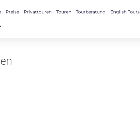
e
Preise
Privattouren
Touren
Tourberatung
English Tours
gen