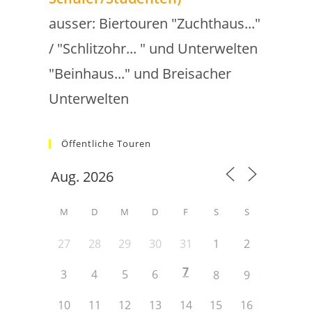
ausser: Biertouren "Zuchthaus..."
/ "Schlitzohr... " und Unterwelten
"Beinhaus..." und Breisacher
Unterwelten
Öffentliche Touren
M
D
M
D
F
S
S
27
28
29
30
31
1
2
7
3
4
5
6
8
9
10
11
12
13
14
15
16