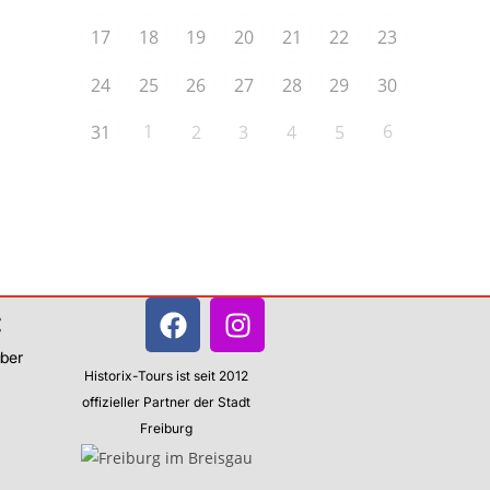
17
18
19
20
21
22
23
24
25
26
27
28
29
30
1
6
31
2
3
4
5
:
über
Historix-Tours ist seit 2012
offizieller Partner der Stadt
Freiburg