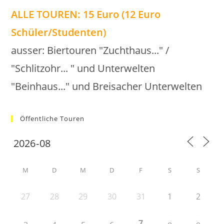
ALLE TOUREN: 15 Euro (12 Euro
Schüler/Studenten)
ausser: Biertouren "Zuchthaus..." /
"Schlitzohr... " und Unterwelten
"Beinhaus..." und Breisacher Unterwelten
Öffentliche Touren
M
D
M
D
F
S
S
27
28
29
30
31
1
2
7