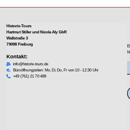
Historix-Tours
Hartmut Stiller und Nicola Aly GbR
Wallstraße 3
79098 Freiburg
E
N
Kontakt:
info@historix-tours.de
Büroöffnungzeiten: Mo, Di, Do, Fr von 10 - 12:30 Uhr
+49 (761) 21 70 488