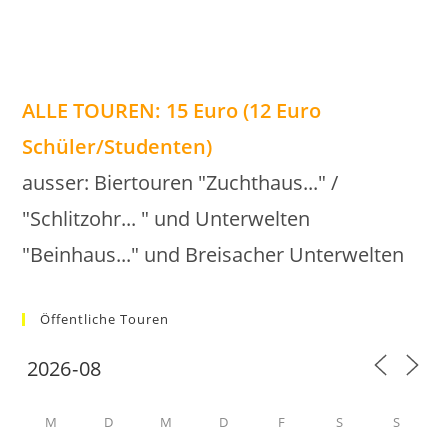
ALLE TOUREN: 15 Euro (12 Euro
Schüler/Studenten)
ausser: Biertouren "Zuchthaus..." /
"Schlitzohr... " und Unterwelten
"Beinhaus..." und Breisacher Unterwelten
Öffentliche Touren
M
D
M
D
F
S
S