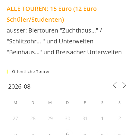
ALLE TOUREN: 15 Euro (12 Euro
Schüler/Studenten)
ausser: Biertouren "Zuchthaus..." /
"Schlitzohr... " und Unterwelten
"Beinhaus..." und Breisacher Unterwelten
Öffentliche Touren
M
D
M
D
F
S
S
27
28
29
30
31
1
2
6