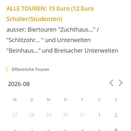
ALLE TOUREN: 15 Euro (12 Euro
Schüler/Studenten)
ausser: Biertouren "Zuchthaus..." /
"Schlitzohr... " und Unterwelten
"Beinhaus..." und Breisacher Unterwelten
Öffentliche Touren
M
D
M
D
F
S
S
27
28
29
30
31
1
2
9