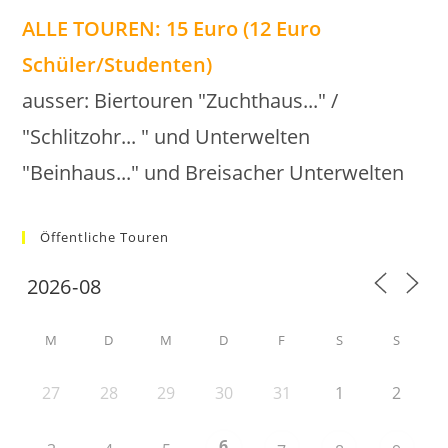
ALLE TOUREN: 15 Euro (12 Euro
Schüler/Studenten)
ausser: Biertouren "Zuchthaus..." /
"Schlitzohr... " und Unterwelten
"Beinhaus..." und Breisacher Unterwelten
Öffentliche Touren
M
D
M
D
F
S
S
27
28
29
30
31
1
2
6