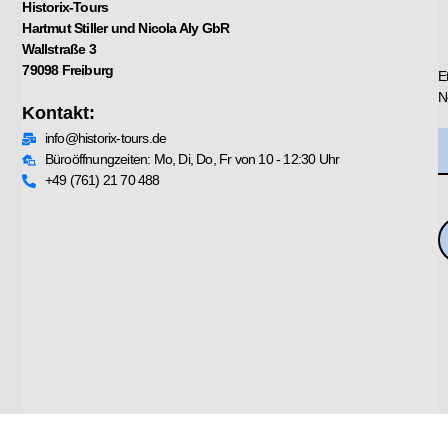
Historix-Tours
Hartmut Stiller und Nicola Aly GbR
Wallstraße 3
79098 Freiburg
E
N
Kontakt:
info@historix-tours.de
Büroöffnungzeiten: Mo, Di, Do, Fr von 10 - 12:30 Uhr
+49 (761) 21 70 488