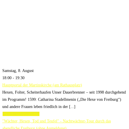
Samstag, 8. August
18:00 - 19:30
Hauptportal der Martinskirche (am Rathausplatz)
Hexen, Folter, Scheiterhaufen Unser Dauerbrenner – seit 1998 durchgehend
im Programm! 1599: Catharina Stadellmenin („Die Hexe von Freiburg“)
und andere Frauen leben friedlich in der [...]
Weitere Informationen
"Wächter, Hexen, Tod und Teufel" - Nachtwächter-Tour durch das
abendliche Freiburg (ohne Anmeldung)