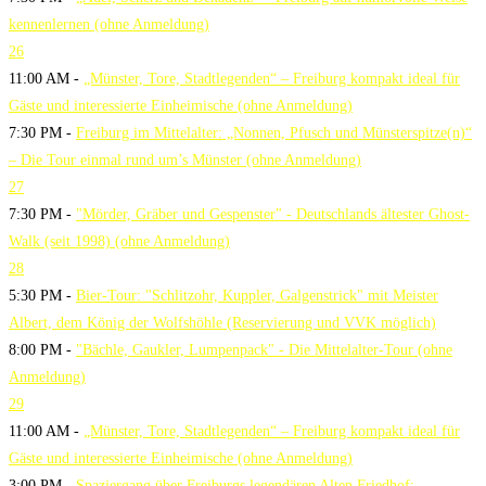
kennenlernen (ohne Anmeldung)
26
11:00 AM -
„Münster, Tore, Stadtlegenden“ – Freiburg kompakt ideal für
Gäste und interessierte Einheimische (ohne Anmeldung)
7:30 PM -
Freiburg im Mittelalter: „Nonnen, Pfusch und Münsterspitze(n)“
– Die Tour einmal rund um’s Münster (ohne Anmeldung)
27
7:30 PM -
"Mörder, Gräber und Gespenster" - Deutschlands ältester Ghost-
Walk (seit 1998) (ohne Anmeldung)
28
5:30 PM -
Bier-Tour: "Schlitzohr, Kuppler, Galgenstrick" mit Meister
Albert, dem König der Wolfshöhle (Reservierung und VVK möglich)
8:00 PM -
"Bächle, Gaukler, Lumpenpack" - Die Mittelalter-Tour (ohne
Anmeldung)
29
11:00 AM -
„Münster, Tore, Stadtlegenden“ – Freiburg kompakt ideal für
Gäste und interessierte Einheimische (ohne Anmeldung)
3:00 PM -
Spaziergang über Freiburgs legendären Alten Friedhof: