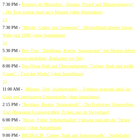
7:30 PM -
Freiburg im Mittelalter: „Nonnen, Pfusch und Münsterspitze(n)“
– Die Tour einmal rund um’s Münster (ohne Anmeldung)
13
7:30 PM -
"Mörder, Gräber und Gespenster" - Deutschlands ältester Ghost-
Walk (seit 1998) (ohne Anmeldung)
14
5:30 PM -
Bier-Tour: "Zuchthaus, Kneipe, Satansbraten" mit Meister Albert
(Reservierung empfohlen, Restkarten vor Ort)
8:00 PM -
Top-Ghost-Walk mit Überraschungen: "Geister, Spuk und weiße
Frauen" - Tipp der Woche! (ohne Anmeldung)
15
11:00 AM -
„Münster, Tore, Stadtlegenden“ – Freiburg kompakt ideal für
Gäste und interessierte Einheimische (ohne Anmeldung)
2:15 PM -
"Beinhaus, Bunker, Nonnengruft" - Die Freiburger Unterwelten-
Tour (Begrenzte Gruppengrößen, Tickets nur im Vorverkauf)
6:00 PM -
"Hexen, Folter, Scheiterhaufen" Führung rund um die "Hexen
von Freiburg" (ohne Anmeldung)
9:00 PM -
BREISACH: "Geister, Spuk und Sommernacht" - Nächtlicher