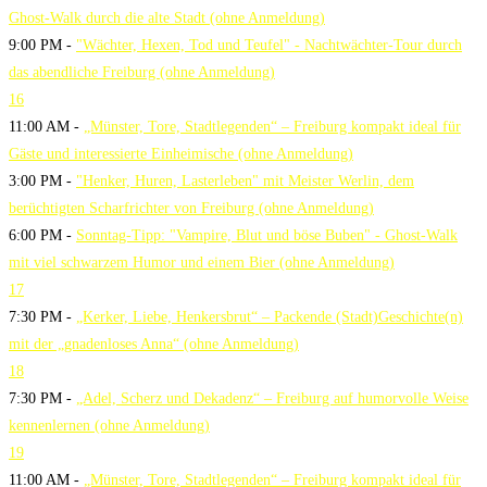
Ghost-Walk durch die alte Stadt (ohne Anmeldung)
9:00 PM -
"Wächter, Hexen, Tod und Teufel" - Nachtwächter-Tour durch
das abendliche Freiburg (ohne Anmeldung)
16
11:00 AM -
„Münster, Tore, Stadtlegenden“ – Freiburg kompakt ideal für
Gäste und interessierte Einheimische (ohne Anmeldung)
3:00 PM -
"Henker, Huren, Lasterleben" mit Meister Werlin, dem
berüchtigten Scharfrichter von Freiburg (ohne Anmeldung)
6:00 PM -
Sonntag-Tipp: "Vampire, Blut und böse Buben" - Ghost-Walk
mit viel schwarzem Humor und einem Bier (ohne Anmeldung)
17
7:30 PM -
„Kerker, Liebe, Henkersbrut“ – Packende (Stadt)Geschichte(n)
mit der „gnadenloses Anna“ (ohne Anmeldung)
18
7:30 PM -
„Adel, Scherz und Dekadenz“ – Freiburg auf humorvolle Weise
kennenlernen (ohne Anmeldung)
19
11:00 AM -
„Münster, Tore, Stadtlegenden“ – Freiburg kompakt ideal für