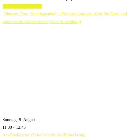
Weitere Informationen
„Münster, Tore, Stadtlegenden“ – Freiburg kompakt ideal für Gäste und
interessierte Einheimische (ohne Anmeldung)
Sonntag, 9. August
11:00 - 12:45
Am Predigertor (Ecke Unterlinden/Rotteckring)