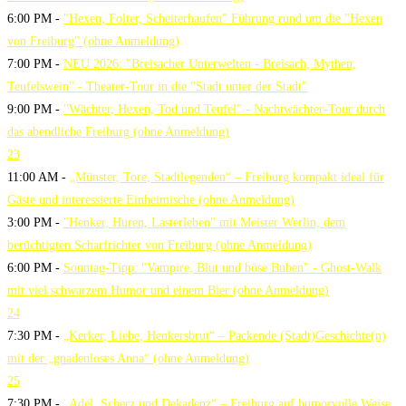
6:00 PM -
"Hexen, Folter, Scheiterhaufen" Führung rund um die "Hexen
von Freiburg" (ohne Anmeldung)
7:00 PM -
NEU 2026: "Breisacher Unterwelten - Breisach, Mythen,
Teufelswein" - Theater-Tour in die "Stadt unter der Stadt"
9:00 PM -
"Wächter, Hexen, Tod und Teufel" - Nachtwächter-Tour durch
das abendliche Freiburg (ohne Anmeldung)
23
11:00 AM -
„Münster, Tore, Stadtlegenden“ – Freiburg kompakt ideal für
Gäste und interessierte Einheimische (ohne Anmeldung)
3:00 PM -
"Henker, Huren, Lasterleben" mit Meister Werlin, dem
berüchtigten Scharfrichter von Freiburg (ohne Anmeldung)
6:00 PM -
Sonntag-Tipp: "Vampire, Blut und böse Buben" - Ghost-Walk
mit viel schwarzem Humor und einem Bier (ohne Anmeldung)
24
7:30 PM -
„Kerker, Liebe, Henkersbrut“ – Packende (Stadt)Geschichte(n)
mit der „gnadenloses Anna“ (ohne Anmeldung)
25
7:30 PM -
„Adel, Scherz und Dekadenz“ – Freiburg auf humorvolle Weise