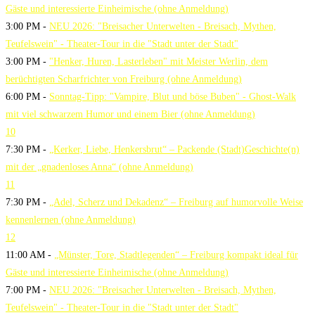
Gäste und interessierte Einheimische (ohne Anmeldung)
3:00 PM -
NEU 2026: "Breisacher Unterwelten - Breisach, Mythen,
Teufelswein" - Theater-Tour in die "Stadt unter der Stadt"
3:00 PM -
"Henker, Huren, Lasterleben" mit Meister Werlin, dem
berüchtigten Scharfrichter von Freiburg (ohne Anmeldung)
6:00 PM -
Sonntag-Tipp: "Vampire, Blut und böse Buben" - Ghost-Walk
mit viel schwarzem Humor und einem Bier (ohne Anmeldung)
10
7:30 PM -
„Kerker, Liebe, Henkersbrut“ – Packende (Stadt)Geschichte(n)
mit der „gnadenloses Anna“ (ohne Anmeldung)
11
7:30 PM -
„Adel, Scherz und Dekadenz“ – Freiburg auf humorvolle Weise
kennenlernen (ohne Anmeldung)
12
11:00 AM -
„Münster, Tore, Stadtlegenden“ – Freiburg kompakt ideal für
Gäste und interessierte Einheimische (ohne Anmeldung)
7:00 PM -
NEU 2026: "Breisacher Unterwelten - Breisach, Mythen,
Teufelswein" - Theater-Tour in die "Stadt unter der Stadt"