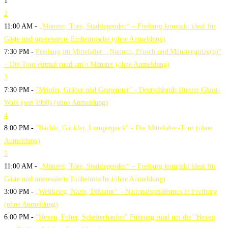
1
2
11:00 AM -
„Münster, Tore, Stadtlegenden“ – Freiburg kompakt ideal für
Gäste und interessierte Einheimische (ohne Anmeldung)
7:30 PM -
Freiburg im Mittelalter: „Nonnen, Pfusch und Münsterspitze(n)“
– Die Tour einmal rund um’s Münster (ohne Anmeldung)
3
7:30 PM -
"Mörder, Gräber und Gespenster" - Deutschlands ältester Ghost-
Walk (seit 1998) (ohne Anmeldung)
4
8:00 PM -
"Bächle, Gaukler, Lumpenpack" - Die Mittelalter-Tour (ohne
Anmeldung)
5
11:00 AM -
„Münster, Tore, Stadtlegenden“ – Freiburg kompakt ideal für
Gäste und interessierte Einheimische (ohne Anmeldung)
3:00 PM -
„Weltkrieg, Nazis, Diktatur“ – Nationalsozialismus in Freiburg
(ohne Anmeldung)
6:00 PM -
"Hexen, Folter, Scheiterhaufen" Führung rund um die "Hexen