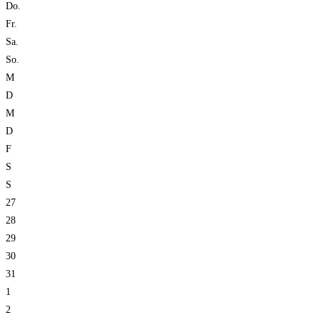
Do.
Fr.
Sa.
So.
M
D
M
D
F
S
S
27
28
29
30
31
1
2