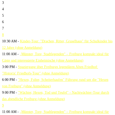
3
4
5
6
7
8
10:30 AM -
Kinder-Tour: "Drachen, Ritter, Gruselhaus" für Schulkinder bis
12 Jahre (ohne Anmeldung)
11:00 AM -
„Münster, Tore, Stadtlegenden“ – Freiburg kompakt ideal für
Gäste und interessierte Einheimische (ohne Anmeldung)
3:00 PM -
Spaziergang über Freiburgs legendären Alten Friedhof:
"Historix' Friedhofs-Tour" (ohne Anmeldung)
6:00 PM -
"Hexen, Folter, Scheiterhaufen" Führung rund um die "Hexen
von Freiburg" (ohne Anmeldung)
9:00 PM -
"Wächter, Hexen, Tod und Teufel" - Nachtwächter-Tour durch
das abendliche Freiburg (ohne Anmeldung)
9
11:00 AM -
„Münster, Tore, Stadtlegenden“ – Freiburg kompakt ideal für