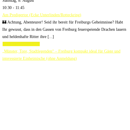
Samstag, 8. August
10:30 - 11:45
Am Predigertor (Ecke Unterlinden/Rotteckring)
🏰 Achtung, Abenteurer! Seid ihr bereit für Freiburgs Geheimnisse? Habt
Ihr gewusst, dass in den Gassen von Freiburg feuerspeiende Drachen lauern
und heldenhafte Ritter ihre [...]
Weitere Informationen
„Münster, Tore, Stadtlegenden“ – Freiburg kompakt ideal für Gäste und
interessierte Einheimische (ohne Anmeldung)