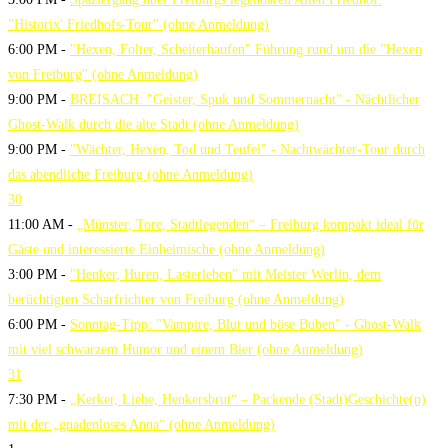
"Historix' Friedhofs-Tour" (ohne Anmeldung)
6:00 PM -
"Hexen, Folter, Scheiterhaufen" Führung rund um die "Hexen
von Freiburg" (ohne Anmeldung)
9:00 PM -
BREISACH: "Geister, Spuk und Sommernacht" - Nächtlicher
Ghost-Walk durch die alte Stadt (ohne Anmeldung)
9:00 PM -
"Wächter, Hexen, Tod und Teufel" - Nachtwächter-Tour durch
das abendliche Freiburg (ohne Anmeldung)
30
11:00 AM -
„Münster, Tore, Stadtlegenden“ – Freiburg kompakt ideal für
Gäste und interessierte Einheimische (ohne Anmeldung)
3:00 PM -
"Henker, Huren, Lasterleben" mit Meister Werlin, dem
berüchtigten Scharfrichter von Freiburg (ohne Anmeldung)
6:00 PM -
Sonntag-Tipp: "Vampire, Blut und böse Buben" - Ghost-Walk
mit viel schwarzem Humor und einem Bier (ohne Anmeldung)
31
7:30 PM -
„Kerker, Liebe, Henkersbrut“ – Packende (Stadt)Geschichte(n)
mit der „gnadenloses Anna“ (ohne Anmeldung)