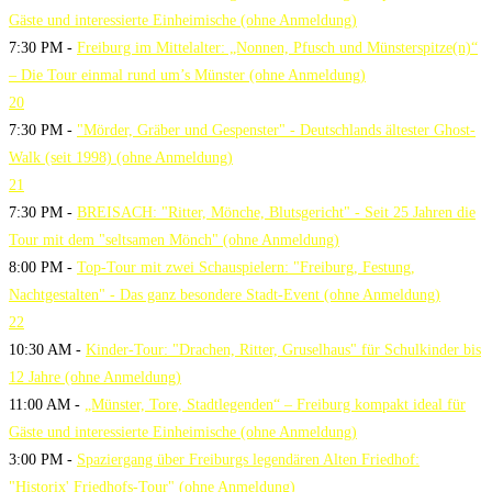
Gäste und interessierte Einheimische (ohne Anmeldung)
7:30 PM -
Freiburg im Mittelalter: „Nonnen, Pfusch und Münsterspitze(n)“
– Die Tour einmal rund um’s Münster (ohne Anmeldung)
20
7:30 PM -
"Mörder, Gräber und Gespenster" - Deutschlands ältester Ghost-
Walk (seit 1998) (ohne Anmeldung)
21
7:30 PM -
BREISACH: "Ritter, Mönche, Blutsgericht" - Seit 25 Jahren die
Tour mit dem "seltsamen Mönch" (ohne Anmeldung)
8:00 PM -
Top-Tour mit zwei Schauspielern: "Freiburg, Festung,
Nachtgestalten" - Das ganz besondere Stadt-Event (ohne Anmeldung)
22
10:30 AM -
Kinder-Tour: "Drachen, Ritter, Gruselhaus" für Schulkinder bis
12 Jahre (ohne Anmeldung)
11:00 AM -
„Münster, Tore, Stadtlegenden“ – Freiburg kompakt ideal für
Gäste und interessierte Einheimische (ohne Anmeldung)
3:00 PM -
Spaziergang über Freiburgs legendären Alten Friedhof:
"Historix' Friedhofs-Tour" (ohne Anmeldung)