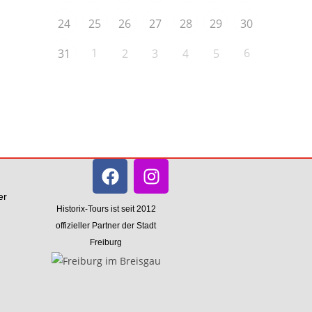
24
25
26
27
28
29
30
1
6
31
2
3
4
5
er
Historix-Tours ist seit 2012
offizieller Partner der Stadt
Freiburg