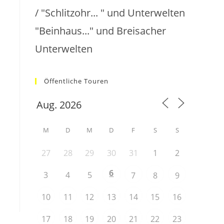
/ "Schlitzohr... " und Unterwelten
"Beinhaus..." und Breisacher
Unterwelten
Öffentliche Touren
M
D
M
D
F
S
S
27
28
29
30
31
1
2
6
3
4
5
7
8
9
10
11
12
13
14
15
16
17
18
19
20
21
22
23