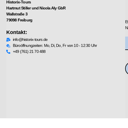
Historix-Tours
Hartmut Stiller und Nicola Aly GbR
Wallstraße 3
79098 Freiburg
E
N
Kontakt:
info@historix-tours.de
Büroöffnungzeiten: Mo, Di, Do, Fr von 10 - 12:30 Uhr
+49 (761) 21 70 488