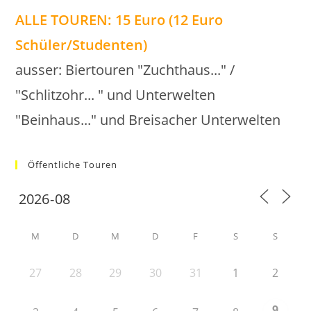
ALLE TOUREN: 15 Euro (12 Euro
Schüler/Studenten)
ausser: Biertouren "Zuchthaus..." /
"Schlitzohr... " und Unterwelten
"Beinhaus..." und Breisacher Unterwelten
Öffentliche Touren
M
D
M
D
F
S
S
27
28
29
30
31
1
2
9