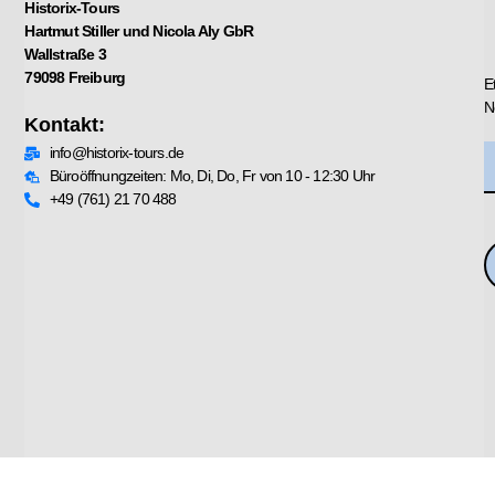
Historix-Tours
Hartmut Stiller und Nicola Aly GbR
Wallstraße 3
79098 Freiburg
E
N
Kontakt:
info@historix-tours.de
Büroöffnungzeiten: Mo, Di, Do, Fr von 10 - 12:30 Uhr
+49 (761) 21 70 488