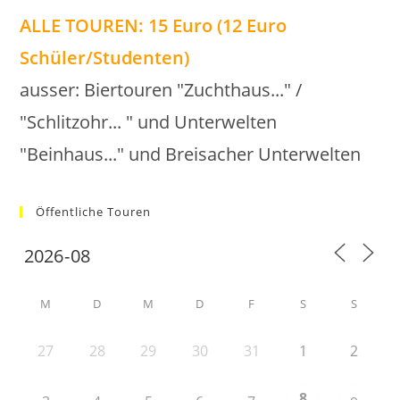
ALLE TOUREN: 15 Euro (12 Euro
Schüler/Studenten)
ausser: Biertouren "Zuchthaus..." /
"Schlitzohr... " und Unterwelten
"Beinhaus..." und Breisacher Unterwelten
Öffentliche Touren
M
D
M
D
F
S
S
27
28
29
30
31
1
2
8