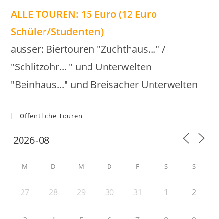
ALLE TOUREN: 15 Euro (12 Euro
Schüler/Studenten)
ausser: Biertouren "Zuchthaus..." /
"Schlitzohr... " und Unterwelten
"Beinhaus..." und Breisacher Unterwelten
Öffentliche Touren
M
D
M
D
F
S
S
27
28
29
30
31
1
2