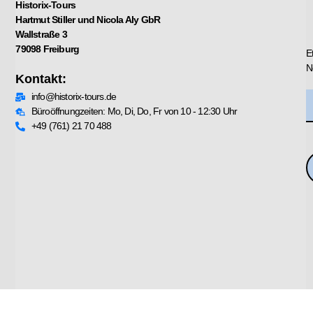
Historix-Tours
Hartmut Stiller und Nicola Aly GbR
Wallstraße 3
79098 Freiburg
E
N
Kontakt:
info@historix-tours.de
Büroöffnungzeiten: Mo, Di, Do, Fr von 10 - 12:30 Uhr
+49 (761) 21 70 488